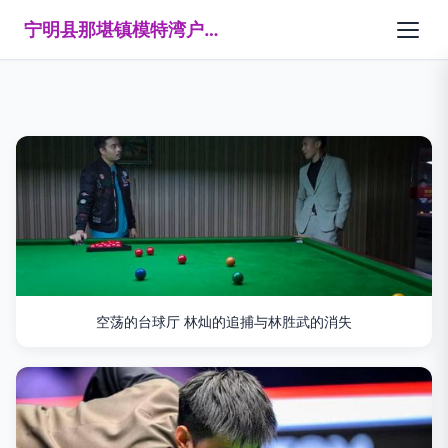
宁明县那堪镇模特湾户外运动俱乐部
空荡的台球厅 林灿的追捕与林胜武的消失